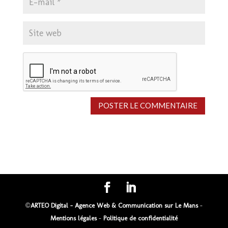
A
l
t
e
r
n
a
©
ARTEO Digital - Agence Web & Communication sur Le Mans
-
t
Mentions légales
-
Politique de confidentialité
i